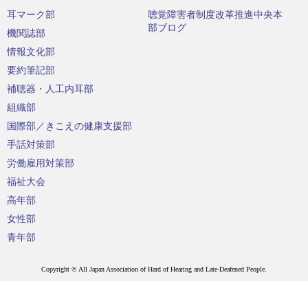
耳マーク部
聴覚障害者制度改革推進中央本
部ブログ
機関誌部
情報文化部
要約筆記部
補聴器・人工内耳部
組織部
国際部／きこえの健康支援部
手話対策部
労働雇用対策部
福祉大会
高年部
女性部
青年部
Copyright © All Japan Association of Hard of Hearing and Late-Deafened People.