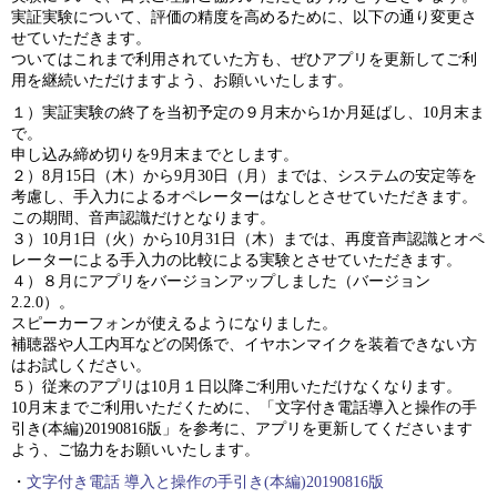
実証実験について、評価の精度を高めるために、以下の通り変更さ
せていただきます。
ついてはこれまで利用されていた方も、ぜひアプリを更新してご利
用を継続いただけますよう、お願いいたします。
１）実証実験の終了を当初予定の９月末から1か月延ばし、10月末ま
で。
申し込み締め切りを9月末までとします。
２）8月15日（木）から9月30日（月）までは、システムの安定等を
考慮し、手入力によるオペレーターはなしとさせていただきます。
この期間、音声認識だけとなります。
３）10月1日（火）から10月31日（木）までは、再度音声認識とオペ
レーターによる手入力の比較による実験とさせていただきます。
４）８月にアプリをバージョンアップしました（バージョン
2.2.0）。
スピーカーフォンが使えるようになりました。
補聴器や人工内耳などの関係で、イヤホンマイクを装着できない方
はお試しください。
５）従来のアプリは10月１日以降ご利用いただけなくなります。
10月末までご利用いただくために、「文字付き電話導入と操作の手
引き(本編)20190816版」を参考に、アプリを更新してくださいます
よう、ご協力をお願いいたします。
・
文字付き電話 導入と操作の手引き(本編)20190816版