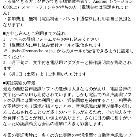
・応募できる方：発声ができる聴覚障害者で、Android（バージョン
6.0以上）スマートフォンをお持ちの方（電話会社は限定されませ
ん）
・参加費用 無料（電話料金・パケット通信料は利用者自己負担と
なります）
■お申し込みとご利用までの流れ
1
こちら
の登録フォームからお申し込みください
2 1週間以内に申し込み受付メールが返信されます
※「jissho@zennancho.or.jp」からのメールが受信できるように設定し
てください
3 5月下旬に、文字付き電話用アダプターと操作説明書が郵送され
ます
4 6月1日（土曜）よりご利用いただけます
■実証実験の背景
最近の自動音声認識ソフトの進歩は大きなものがあり、電話音声の
文字化への活用も期待されています。しかし電話での音声認識ソフ
トの活用には通常の利用と違い、通信回線を経由すること、相手先
が不特定であり環境が様々なことや、音声認識の精度が相手の話し
方に左右されることなど多くのハードルがあるため、その能力を十
分発揮することが難しい側面があります。さらに目の前に相手がい
ないため認識精度も会話の理解に大きく影響します。
今回の実証実験は、多くの方に実際の生活場面で自動音声認識ソフ