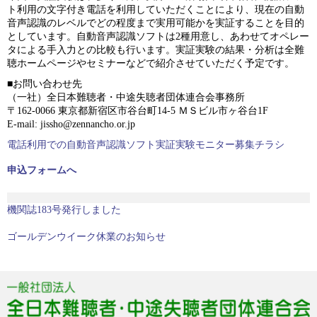
ト利用の文字付き電話を利用していただくことにより、現在の自動
音声認識のレベルでどの程度まで実用可能かを実証することを目的
としています。自動音声認識ソフトは2種用意し、あわせてオペレー
タによる手入力との比較も行います。実証実験の結果・分析は全難
聴ホームページやセミナーなどで紹介させていただく予定です。
■お問い合わせ先
（一社）全日本難聴者・中途失聴者団体連合会事務所
〒162-0066 東京都新宿区市谷台町14-5 ＭＳビル市ヶ谷台1F
E-mail: jissho@zennancho.or.jp
電話利用での自動音声認識ソフト実証実験モニター募集チラシ
申込フォームへ
過
機関誌183号発行しました
去
の
次
ゴールデンウイーク休業のお知らせ
投
の
稿:
投
稿: