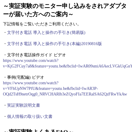
～実証実験のモニター申し込みをされアダプタ
ーが届いた方へのご案内～
下記情報をご覧いただきご利用ください。
・
文字付き電話 導入と操作の手引き(簡易版)
・
文字付き電話 導入と操作の手引き(本編)20190816版
・文字付き電話操作ガイド ビデオ
https://www.youtube.com/watch?
v=KjG2FCuy7a8&feature=youtu.be&fbclid=IwAR09smiA6AecLVGkUqG
・事例(宅配編) ビデオ
https://www.youtube.com/watch?
v=VFhUpNW7PfU&feature=youtu.be&fbclid=IwAR3P-
OQd2TsH9netrOqg0_NRVCHARlb3eZQyoFIa7EERalSA62QzFRwYkAw
・
実証実験説明文書
・
個人情報の取り扱い文書
～実証実験よくあるFAQ～