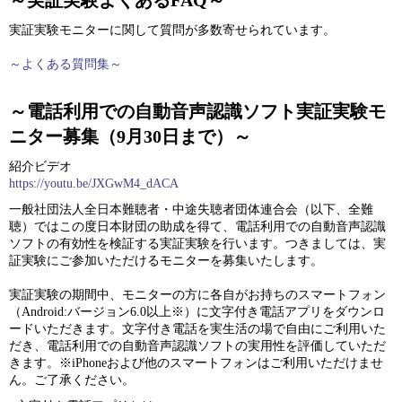
実証実験モニターに関して質問が多数寄せられています。
～よくある質問集～
～電話利用での自動音声認識ソフト実証実験モ
ニター募集（9月30日まで）～
紹介ビデオ
https://youtu.be/JXGwM4_dACA
一般社団法人全日本難聴者・中途失聴者団体連合会（以下、全難
聴）ではこの度日本財団の助成を得て、電話利用での自動音声認識
ソフトの有効性を検証する実証実験を行います。つきましては、実
証実験にご参加いただけるモニターを募集いたします。
実証実験の期間中、モニターの方に各自がお持ちのスマートフォン
（Android:バージョン6.0以上※）に文字付き電話アプリをダウンロ
ードいただきます。文字付き電話を実生活の場で自由にご利用いた
だき、電話利用での自動音声認識ソフトの実用性を評価していただ
きます。※iPhoneおよび他のスマートフォンはご利用いただけませ
ん。ご了承ください。