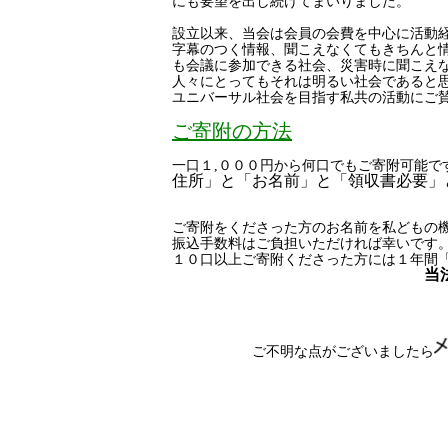
にも要望を出し続けてまいりました。
設立以来、当会は会員の会費を中心に活動
字幕のつく情報、聞こえなくてもきちんと
も会議に参加できる社会、災害時に聞こえ
人々にとってもそれは明るい社会であると
ユニバーサル社会を目指す私共の活動にご
ご寄附の方法
一口１,０００円から何口でもご寄附可能
住所」と「お名前」と「領収書必要」
ご寄附をくださった方のお名前を私どもの
振込手数料はご負担いただければ幸いです
１０口以上ご寄附くださった方には１年間
当
ご不明な点がございましたら