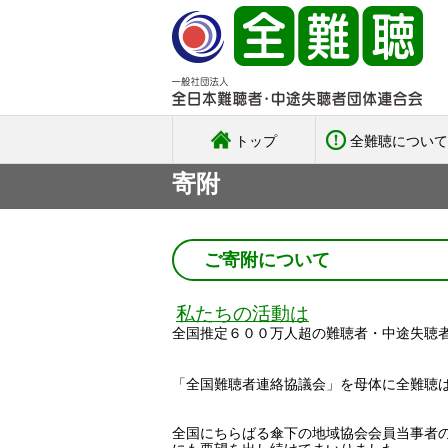
トップ
全難聴について
寄附
ご寄附について
私たちの活動は
全国推定６００万人超の難聴者・中途失聴者
「全国難聴者連絡協議会」を母体に全難聴
全国にちらばる傘下の地域協会会員当事者