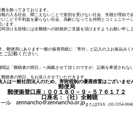
経費を賄ってきております。
情報の入る社会、聞こえないことで差別を受けない社会、失聴が理由で
ないことで不利益を蒙らない社会、高齢になっても仲間とコミュニケー
思います。
賛同頂ける皆様には全難聴への財政的ご支援を頂けますようお願い申し
です。郵便局にあります一般の振替用紙に「寄付」と記入の上お振込みく
とご記載ください。
機関誌「難聴者の明日」へ掲載させて頂くのですが、記載を希望されな
。
「難聴者の明日」をお送りさせていただきます。
法人は一般社団法人のため、寄附税制の優遇措置はございませ
郵便局
郵便振替口座：００１８０－９－５７６１７２
口座名：（社）全難聴
またはFAX（03-3354