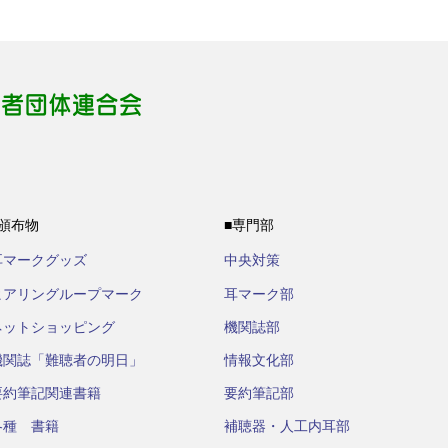
■頒布物
■専門部
耳マークグッズ
中央対策
ヒアリングループマーク
耳マーク部
ネットショッピング
機関誌部
機関誌「難聴者の明日」
情報文化部
要約筆記関連書籍
要約筆記部
各種 書籍
補聴器・人工内耳部