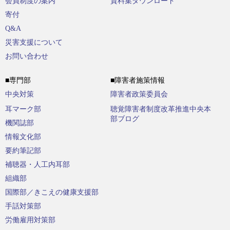
会員制度の案内
資料集ダウンロード
寄付
Q&A
災害支援について
お問い合わせ
■専門部
■障害者施策情報
中央対策
障害者政策委員会
耳マーク部
聴覚障害者制度改革推進中央本
部ブログ
機関誌部
情報文化部
要約筆記部
補聴器・人工内耳部
組織部
国際部／きこえの健康支援部
手話対策部
労働雇用対策部