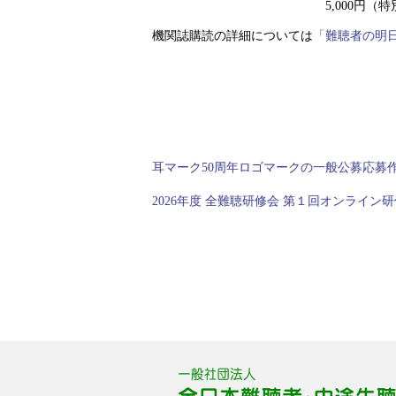
5,000円（特別購
機関誌購読の詳細については
「難聴者の明
過
耳マーク50周年ロゴマークの一般公募応募
去
の
次
2026年度 全難聴研修会 第１回オンライ
投
の
稿:
投
稿: