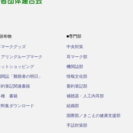
■頒布物
■専門部
耳マークグッズ
中央対策
ヒアリングループマーク
耳マーク部
ネットショッピング
機関誌部
機関誌「難聴者の明日」
情報文化部
要約筆記関連書籍
要約筆記部
各種 書籍
補聴器・人工内耳部
資料集ダウンロード
組織部
国際部／きこえの健康支援部
手話対策部