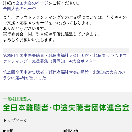
詳細は
全国大会のページ
をご覧ください。
全国大会のページ
また、クラウドファンディングでのご支援については、たくさんの
ご支援・応援メッセージをいただいております。
ありがとうございます。
実行委員会一同、引き続き準備に邁進していきます。
よろしくお願いいたします。
過
第29回全国中途失聴者・難聴者福祉大会in函館・北海道 クラウドフ
去
ァンディング・支援募集（再周知）&大会ポスター
の
投
次
第29回全国中途失聴者・難聴者福祉大会in函館・北海道の大会PRチ
稿:
の
ラシの第4号が出ました
投
稿:
トップページ
■情報
■頒布物