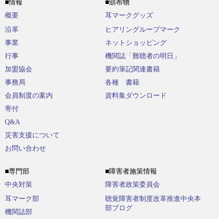
■情報
■頒布物
概要
耳マークグッズ
沿革
ヒアリングループマーク
事業
ネットショッピング
行事
機関誌「難聴者の明日」
加盟協会
要約筆記関連書籍
事務局
各種 書籍
会員制度の案内
資料集ダウンロード
寄付
Q&A
災害支援について
お問い合わせ
■専門部
■障害者施策情報
中央対策
障害者政策委員会
耳マーク部
聴覚障害者制度改革推進中央本
部ブログ
機関誌部