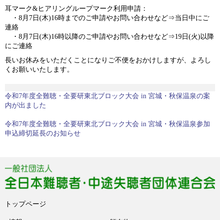
耳マーク&ヒアリングループマーク利用申請：
・8月7日(木)16時までのご申請やお問い合わせなど⇒当日中にご
連絡
・8月7日(木)16時以降のご申請やお問い合わせなど⇒19日(火)以降
にご連絡
長いお休みをいただくことになりご不便をおかけしますが、よろし
くお願いいたします。
過
令和7年度全難聴・全要研東北ブロック大会 in 宮城・秋保温泉の案
去
内が出ました
の
投
次
令和7年度全難聴・全要研東北ブロック大会 in 宮城・秋保温泉参加
稿:
の
申込締切延長のお知らせ
投
稿:
トップページ